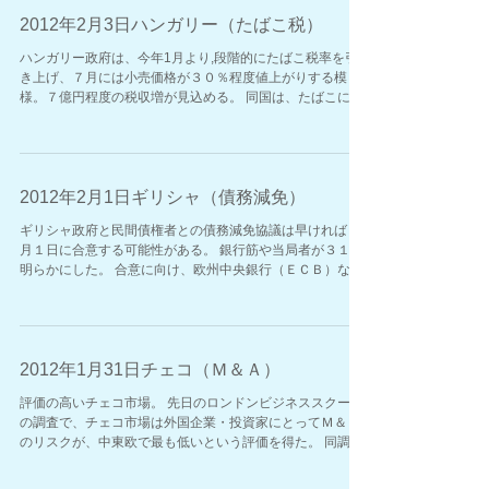
2012年2月3日ハンガリー（たばこ税）
ハンガリー政府は、今年1月より,段階的にたばこ税率を引
き上げ、７月には小売価格が３０％程度値上がりする模
様。７億円程度の税収増が見込める。 同国は、たばこに先
んじる形で、税制・医療改革の大きな目玉として昨年９月
にポテチ税を導入するなどメタボ対策に力を入れている。
...
2012年2月1日ギリシャ（債務減免）
ギリシャ政府と民間債権者との債務減免協議は早ければ２
月１日に合意する可能性がある。 銀行筋や当局者が３１日
明らかにした。 合意に向け、欧州中央銀行（ＥＣＢ）など
公的部門の貢献が欠かせないとみられているが、協議の最
大の争点となっているという。 ...
2012年1月31日チェコ（Ｍ＆Ａ）
評価の高いチェコ市場。 先日のロンドンビジネススクール
の調査で、チェコ市場は外国企業・投資家にとってＭ＆Ａ
のリスクが、中東欧で最も低いという評価を得た。 同調査
は世界１７５カ国を対象に、経済、金融、政治、規制など
の項目を元にランク付けしたもので、チェコは、イスラエ