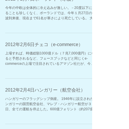
今年の中欧は全体的に冷え込みが激しい。－20度以下にな
ることも珍しくなく、ポーランドでは、今年１月27日の寒
波到来後、現在まで61名が寒さにより死亡している。 大部
分はホームレスの方で、政府は今まで泥酔者のホームレス
の施設利用を制限してきたが、この事態にそうも言ってお
ら...
2012年2月6日チェコ（e-commerce）
上場すれば、時価総額1000億ドル（７兆7,000億円）にな
ると予想されるなど、フェースブックなどと同じくe-
commerceの上場で注目されているアマゾン社だが、今年
度中にチェコ市場にも本格的に進出する。同社のセンター
はスロバキアの首都ブラティスラバに設立されており、既
に...
2012年2月4日ハンガリー（航空会社）
ハンガリーのフラッグシップ倒産。 1946年に設立されたハ
ンガリーの国営航空会社、マレブ・ハンガリー航空が３
日、全ての運航を停止した。600億フォリント（約207億
円）の負債を抱える同社は今週に入って破産管財人の下に
置かれ、政府は資金提供を取りやめている。 ...