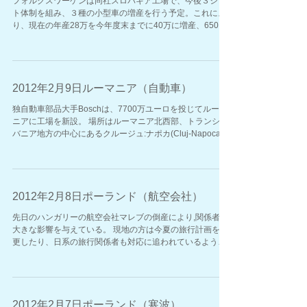
フォルクスワーゲンは同社スロバキア工場で、今後３シフ
ト体制を組み、３種の小型車の増産を行う予定。これによ
り、現在の年産28万を今年度末までに40万に増産、650名
の新規雇用を創出する予定。
2012年2月9日ルーマニア（自動車）
独自動車部品大手Boschは、7700万ユーロを投じてルーマ
ニアに工場を新設。 場所はルーマニア北西部、トランシル
バニア地方の中心にあるクルージュ:ナポカ(Cluj-Napoca)
ルーマニア政府は、新設のための資金面での協力を約束。
2012年2月8日ポーランド（航空会社）
先日のハンガリーの航空会社マレブの倒産により,関係者に
大きな影響を与えている。 現地の方は今夏の旅行計画を変
更したり、日系の旅行関係者も対応に追われているよう
だ。 同じ中欧諸国のポーランドの国営航空会社LOTポーラ
ンド航空は、本年度末までに民営化を目標としている。 ...
2012年2月7日ポーランド（寒波）