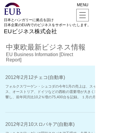
MENU
日本とハンガリーに拠点を設け
日本企業のEU内でのビジネスをサポートいたします。
EUビジネス株式会社
中東欧最新ビジネス情報
EU Business Information [Direct
Report]
2012年2月12チェコ(自動車)
フォルクスワーゲン・シュコダの今年1月の売上は、スイ
ス、オーストリア、ドイツなどの西欧の需要増が大きく影
響し、前年同月比10,2％増の75,400台を記録。 １月の月間
売上としては、同社117年の歴史上、最高を記録した。 ...
2012年2月10スロバキア(自動車)