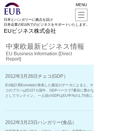
MENU
日本とハンガリーに拠点を設け
日本企業のEU内でのビジネスをサポートいたします。
EUビジネス株式会社
中東欧最新ビジネス情報
EU Business Information [Direct
Report]
2012年3月26日チェコ(GDP）
EU統計局Eurostatが発表した最近のデータによると、チェ
コのプラハはEU27カ国中、GDPベースで7番目に豊かな国
としてランクイン。 一人頭のGDPはEU平均の1,75倍に達
した。絶え間ない外国資本の流入が大きく寄与。
2012年3月23日ハンガリー(食品）