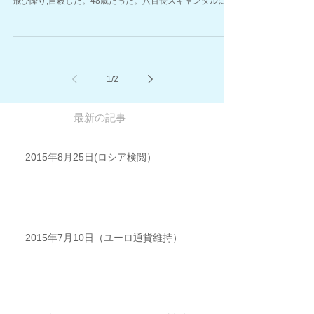
飛び降り,自殺した。48歳だった。八百長スキャンダルに巻
き込まれのが理由らしい。 同八百長スキャンダルは、現役
選手や既に引退した選手も関与したとみられ、現在６名
の...
1
/
2
最新の記事
2015年8月25日(ロシア検閲）
2015年7月10日（ユーロ通貨維持）