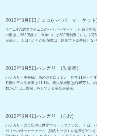
15％～20%を不動産投資が占めた。
2012年3月8日チェコ(ハイパーマーケット)
今年1月の調査でチェコのハイパーマーケット(超大型店）
の数は、282店舗で、今年中には300店舗近くになる可能性
が高い。 人口当たりの店舗数は、欧州でも四番目となり、
100万人あたり26店舗ある計算。
2012年3月5日ハンガリー(失業率)
ハンガリー中央統計局の発表によると、昨年11月～今年1
月間の平均失業率は11,1%。総失業者数は約45万人。約半
数が1年以上職探しをしている長期失業者。
2012年3月4日ハンガリー(自殺)
ハンガリーの自殺率は世界でもトップクラス。 今日、ハン
ガリーのサッカーチーム（国内リーグ）の監督がビルから