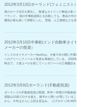
2012年3月13日ポーランド(フェミニスト）
前のローマ法王を輩出し、敬虔なカトリック教徒が多いポ
ーランド。 他の中東欧諸国とを比較しても、教会の中の雰
囲気が群を抜いて神聖だった。 堕胎、人工授精などを否定
しているカトリックの考え方に対し、女性が毎年デモンス
トレーションを行っているが、今回は3,000人が参加。 ...
2012年3月10日中東欧(インド自動車タイヤ
メーカーの投資）
インドのタイヤメーカーApolloは、今後５年の間に中東欧
へのグリーンフィールド投資を再検討している。 2008年の
時点で、２億ユーロを投じてハンガリーへの工場建設を検
討していたが、その後スロバキアも候補にあがり、一時棚
上げされていた。 ...
2012年3月9日ポーランド(不動産投資)
ポーランドの不動産投資が堅調。昨年一年間の不動産総投
資額は10億ズロチを超え、後半から勢いが増していること
から、今年はさらに上回る見込み。（1ズロチ＝26,46円)
2008年の経済危機以降、市場が回復し、昨年は総投資額の