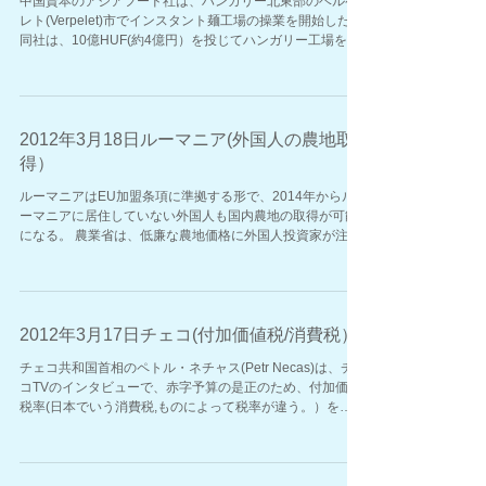
中国資本のアジアフード社は、ハンガリー北東部のベルペ
レト(Verpelet)市でインスタント麺工場の操業を開始した。
同社は、10億HUF(約4億円）を投じてハンガリー工場を建
設、内、4億HUF(約1,6億円）EU及びハンガリー政府から
の助成金を獲得。今年末までに、初期雇...
2012年3月18日ルーマニア(外国人の農地取
得）
ルーマニアはEU加盟条項に準拠する形で、2014年からル
ーマニアに居住していない外国人も国内農地の取得が可能
になる。 農業省は、低廉な農地価格に外国人投資家が注目
するとの見方を示している。 ちなみに現在、農地の8,5%を
外国人が所有しており、ローカル会社を通じての取得...
2012年3月17日チェコ(付加価値税/消費税）
チェコ共和国首相のペトル・ネチャス(Petr Necas)は、チェ
コTVのインタビューで、赤字予算の是正のため、付加価値
税率(日本でいう消費税,ものによって税率が違う。）を
14％から15％、20％から21%へ双方１％引き上げる考えを
示した。 法人税率は据え置きのまま19%。