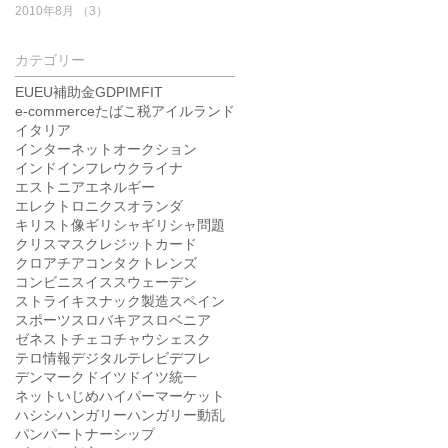
2010年8月
（3）
3件の記事
カテゴリー
EU
EU補助金
GDP
IMF
IT
e-commerce
たばこ税
アイルランド
イタリア
インターネットオークション
インド
インフレ
ウクライナ
エストニア
エネルギー
エレクトロニクス
オランダ
キリスト像
ギリシャ
ギリシャ問題
クリスマス
クレジットカード
クロアチア
コンタクトレンズ
コンビニ
スイス
スウェーデン
ストライキ
スナック製造
スペイン
スポーツ
スロバキア
スロベニア
ゼネスト
チェコ
チャウシェスク
テロ情報
デジタルテレビ
デフレ
デンマーク
ドイツ
ドイツ統一
ネットいじめ
ハイパーマーケット
ハシシ
ハンガリー
ハンガリー動乱
パン
パートナーシップ