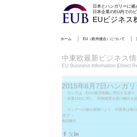
日本とハンガリーに拠
日本企業のEU内での
EUビジネス
ホーム
EU（欧州連合）について
中東欧最新ビジネス情
EU Business Information [Direct Re
2015年6月7日ハンガ
ロシアは、EUの経済制裁に呼応する形で
企業15社に対し、特例措置を設け輸出を
ロシアへの輸出規制により、同業界は毎日3
タグ：
食品輸出