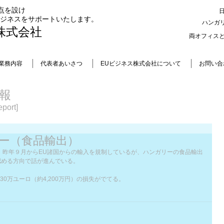
点を設け
ビジネスをサポートいたします。
ハンガ
株式会社
両オフィス
業務内容
代表者あいさつ
EUビジネス株式会社について
お問い合
報
port]
リー（食品輸出）
、昨年９月からEU諸国からの輸入を規制しているが、ハンガリーの食品輸出
認める方向で話が進んでいる。
0万ユーロ（約4,200万円）の損失がでてる。