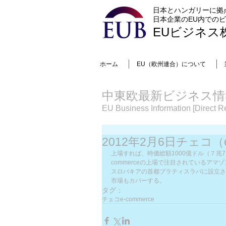
日本とハンガリーに拠
日本企業のEU内での
EUビジネス
ホーム
EU（欧州連合）について
中東欧最新ビジネス情
EU Business Information [Direct Re
2012年2月6日チェコ（e
上場すれば、時価総額1000億ドル（７兆
commerceの上場で注目されているア
スロバキアの首都ブラティスラバに設立さ
市場もカバーする。
タグ：
チェコ
e-commerce