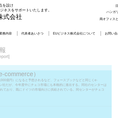
点を設け
ビジネスをサポートいたします。
ハンガ
株式会社
両オフィス
業務内容
代表者あいさつ
EUビジネス株式会社について
お問い合
報
port]
-commerce）
7,000億円）になると予想されるなど、フェースブックなどと同じくe-
マゾン社だが、今年度中にチェコ市場にも本格的に進出する。同社のセンターは
れており、既にドイツの市場向けに供給されている。同センターがチェコ