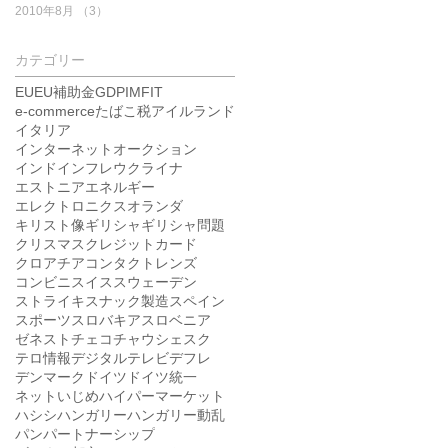
2010年8月
（3）
3件の記事
カテゴリー
EU
EU補助金
GDP
IMF
IT
e-commerce
たばこ税
アイルランド
イタリア
インターネットオークション
インド
インフレ
ウクライナ
エストニア
エネルギー
エレクトロニクス
オランダ
キリスト像
ギリシャ
ギリシャ問題
クリスマス
クレジットカード
クロアチア
コンタクトレンズ
コンビニ
スイス
スウェーデン
ストライキ
スナック製造
スペイン
スポーツ
スロバキア
スロベニア
ゼネスト
チェコ
チャウシェスク
テロ情報
デジタルテレビ
デフレ
デンマーク
ドイツ
ドイツ統一
ネットいじめ
ハイパーマーケット
ハシシ
ハンガリー
ハンガリー動乱
パン
パートナーシップ