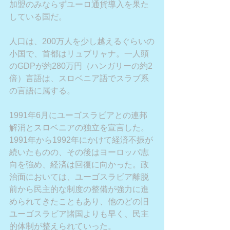
加盟のみならずユーロ通貨導入を果た
している国だ。
人口は、200万人を少し越えるぐらいの
小国で、首都はリュブリャナ。一人頭
のGDPが約280万円（ハンガリーの約2
倍）言語は、スロベニア語でスラブ系
の言語に属する。
1991年6月にユーゴスラビアとの連邦
解消とスロベニアの独立を宣言した。
1991年から1992年にかけて経済不振が
続いたものの、その後はヨーロッパ志
向を強め、経済は回復に向かった。政
治面においては、ユーゴスラビア離脱
前から民主的な制度の整備が強力に進
められてきたこともあり、他のどの旧
ユーゴスラビア諸国よりも早く、民主
的体制が整えられていった。