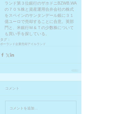
ランド第３位銀行のザホドニBZWB.WA
の７０％株と資産運用合弁会社の株式
をスペインのサンタンデール銀に３１
億ユーロで売却することに合意。英部
門と、米銀行Ｍ＆Ｔの少数株について
も買い手を探している。
タグ：
ポーランド
企業売却
アイルランド
コメント
コメントを追加…