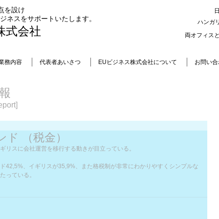
点を設け
ビジネスをサポートいたします。
ハンガ
株式会社
両オフィス
業務内容
代表者あいさつ
EUビジネス株式会社について
お問い合
報
port]
ランド （税金）
ギリスに会社運営を移行する動きが目立っている。
42,5%、イギリスが35,9%、また格税制が非常にわかりやすくシンプルな
たっている。