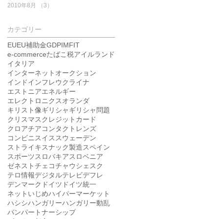
2010年8月
（3）
3件の記事
カテゴリー
EU
EU補助金
GDP
IMF
IT
e-commerce
たばこ税
アイルランド
イタリア
インターネットオークション
インド
インフレ
ウクライナ
エストニア
エネルギー
エレクトロニクス
オランダ
キリスト像
ギリシャ
ギリシャ問題
クリスマス
クレジットカード
クロアチア
コンタクトレンズ
コンビニ
スイス
スウェーデン
ストライキ
スナック製造
スペイン
スポーツ
スロバキア
スロベニア
ゼネスト
チェコ
チャウシェスク
テロ情報
デジタルテレビ
デフレ
デンマーク
ドイツ
ドイツ統一
ネットいじめ
ハイパーマーケット
ハシシ
ハンガリー
ハンガリー動乱
パン
パートナーシップ